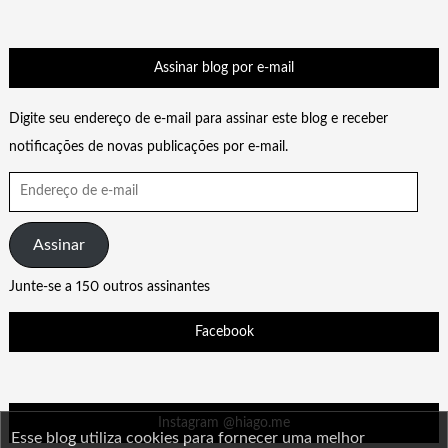
Assinar blog por e-mail
Digite seu endereço de e-mail para assinar este blog e receber
notificações de novas publicações por e-mail.
Endereço
de
e-
Assinar
mail
Junte-se a 150 outros assinantes
Facebook
Instagram @hiago.me
Esse blog utiliza cookies para fornecer uma melhor