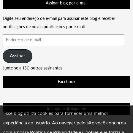
Assinar blog por e-mail
Digite seu endereço de e-mail para assinar este blog e receber
notificações de novas publicações por e-mail.
Endereço
de
e-
Assinar
mail
Junte-se a 150 outros assinantes
Facebook
Instagram @hiago.me
Esse blog utiliza cookies para fornecer uma melhor
experiência ao usuário. Ao navegar pelo site você concorda
com a nossa
Política de Privacidade e Cookies
e autoriza a