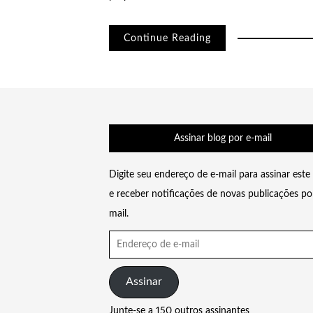
Continue Reading
Assinar blog por e-mail
Digite seu endereço de e-mail para assinar este
e receber notificações de novas publicações po
mail.
Endereço
de
e-
Assinar
mail
Junte-se a 150 outros assinantes