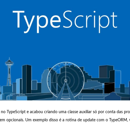
o TypeScript e acabou criando uma classe auxiliar só por conta das pro
s em opcionais. Um exemplo disso é a rotina de update com o TypeORM, 
…