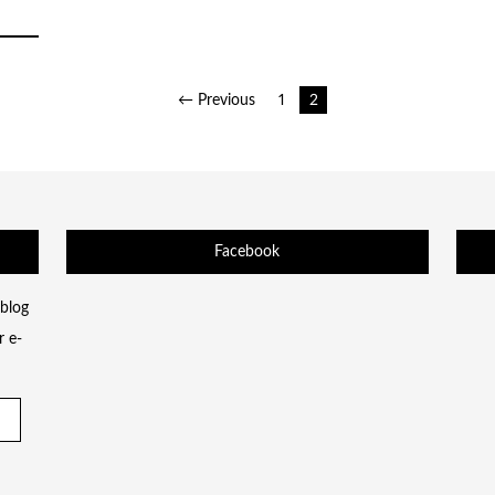
← Previous
1
2
Facebook
 blog
r e-