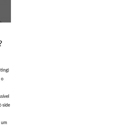
?
ting)
 o
sível
t-side
e um