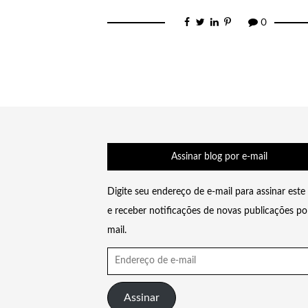
0
Navegação
por
posts
Assinar blog por e-mail
Digite seu endereço de e-mail para assinar este
e receber notificações de novas publicações po
mail.
Endereço
de
e-
Assinar